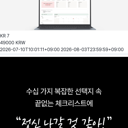
KR
7
49000
KRW
2026-07-10T10:01:11+09:00
2026-08-03T23:59:59+09:00