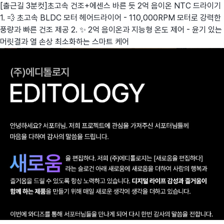
[출근길 3분컷]초고속 건조+에센스 바른 듯 2억 음이온 NTC 드라이기
1. 💨 초고속 BLDC 모터 헤어드라이어 - 110,000RPM 모터로 강력한
풍량과 빠른 건조 제공 2. ✨ 2억 음이온과 지능형 온도 제어 - 윤기 있는
머릿결과 열 손상 최소화하는 스마트 케어