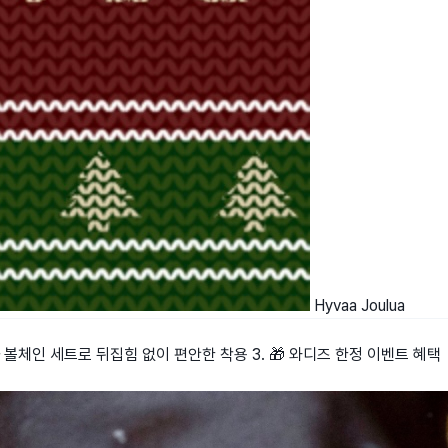
Hyvaa Joulua
 볼체인 세트로 뒤집힘 없이 편안한 착용 3. 🎁 와디즈 한정 이벤트 혜택