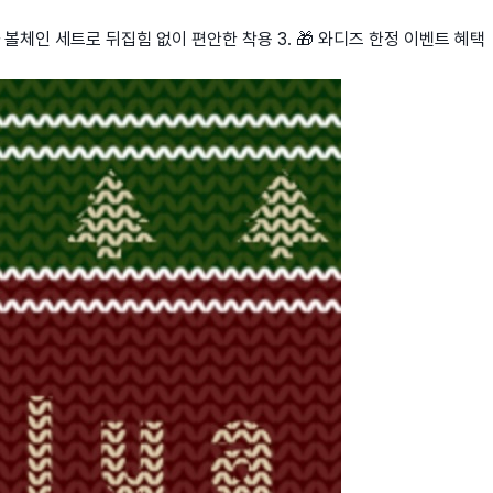
 볼체인 세트로 뒤집힘 없이 편안한 착용 3. 🎁 와디즈 한정 이벤트 혜택