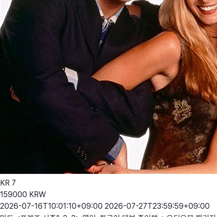
KR
7
159000
KRW
2026-07-16T10:01:10+09:00
2026-07-27T23:59:59+09:00