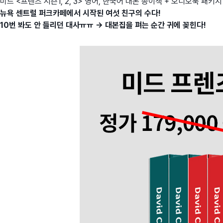
미드 <프렌즈 시즌1, 2, 3> 영어, 한국어 대본 종이책 + 오디오북 패키지
뉴욕 센트럴 퍼크카페에서 시작된 여섯 친구의 수다!
10번 봐도 안 들리던 대사ㅠㅠ → 대본집을 펴는 순간 귀에 꽂힌다!