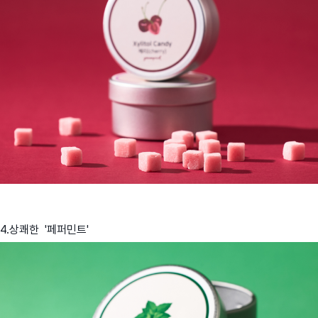
4.상쾌한 '페퍼민트'