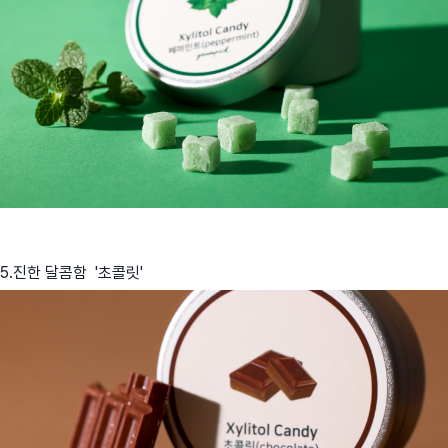
5.진한 달콤함 '초콜릿'