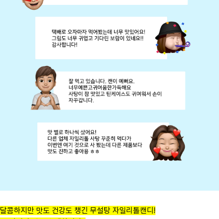
달콤하지만 맛도 건강도 챙긴 무설탕 자일리톨캔디!