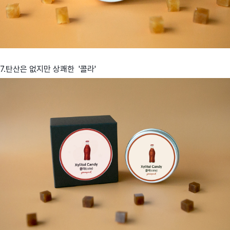
7.탄산은 없지만 상쾌한 '콜라'