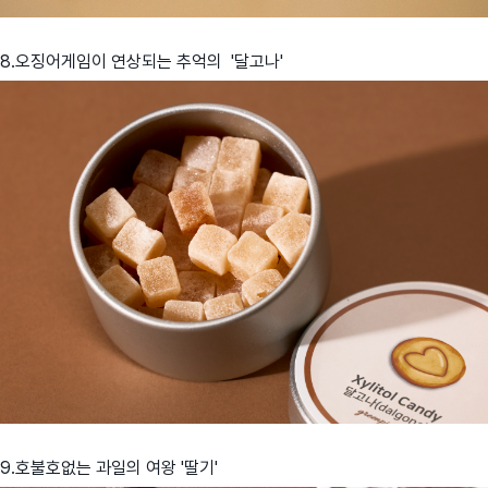
8.오징어게임이 연상되는 추억의 '달고나'
9.호불호없는 과일의 여왕 '딸기'