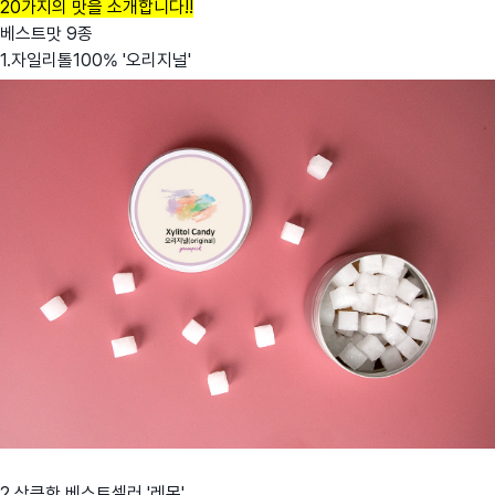
20가지의 맛을 소개합니다!!
베스트맛 9종
1.자일리톨100% '오리지널'
2.상큼한 베스트셀러 '레몬'