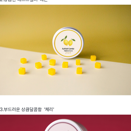
3.부드러운 상큼달콤함 '체리'