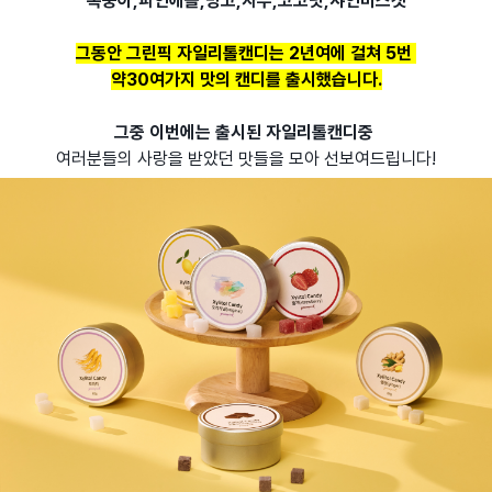
복숭아,파인애플,망고,자두,코코넛,샤인머스캣
그동안 그린픽 자일리톨캔디는 2년여에 걸쳐 5번
약30여가지 맛의 캔디를 출시했습니다.
그중 이번에는 출시된 자일리톨캔디중
여러분들의 사랑을 받았던 맛들을 모아 선보여드립니다!