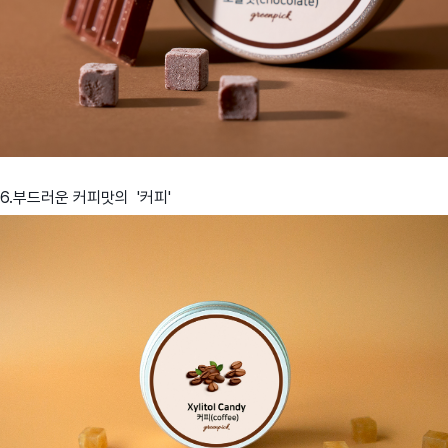
6.부드러운 커피맛의 '커피'