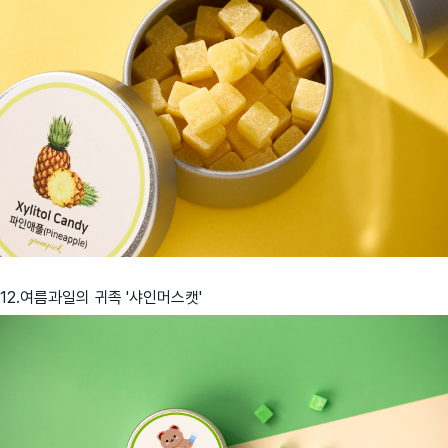
12.여름과일의 귀족 '샤인머스캣'