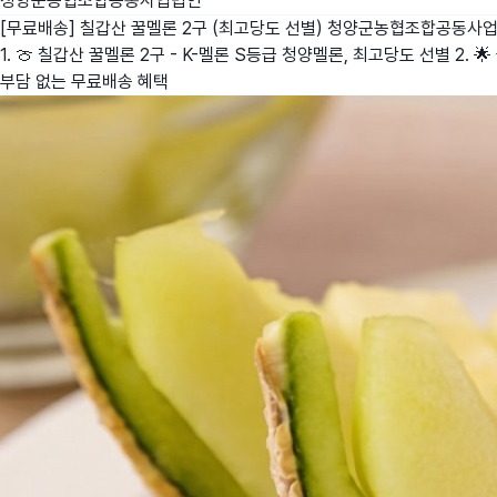
청양군농협조합공동사업법인
[무료배송] 칠갑산 꿀멜론 2구 (최고당도 선별)
청양군농협조합공동사
1. 🍈 칠갑산 꿀멜론 2구 - K-멜론 S등급 청양멜론, 최고당도 선별 2. 
부담 없는 무료배송 혜택