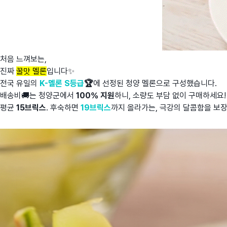
처음 느껴보는,
진짜
꿀맛 멜론
입니다✨
전국 유일의
K-멜론 S등급
🏆
에 선정된 청양 멜론으로 구성했습니다.
배송비🚚는 청양군에서
100% 지원
하니, 소량도 부담 없이 구매하세요!
평균
15브릭스
. 후숙하면
19브릭스
까지 올라가는, 극강의 달콤함을 보장