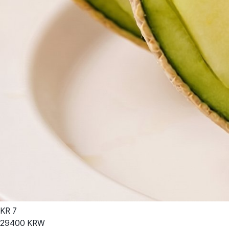
KR
7
29400
KRW