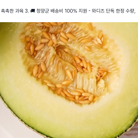
 촉촉한 과육 3. 🚚 청양군 배송비 100% 지원 - 와디즈 단독 한정 수량,