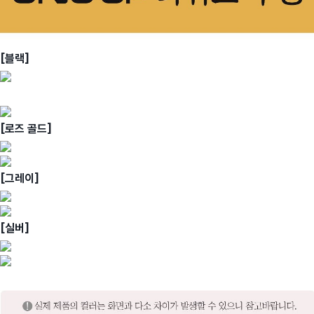
[블랙]
[로즈 골드]
[그레이]
[실버]