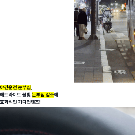
야간운전 눈부심
,
헤드라이트 불빛
눈부심 감소
에
효과적인 가디언렌즈!