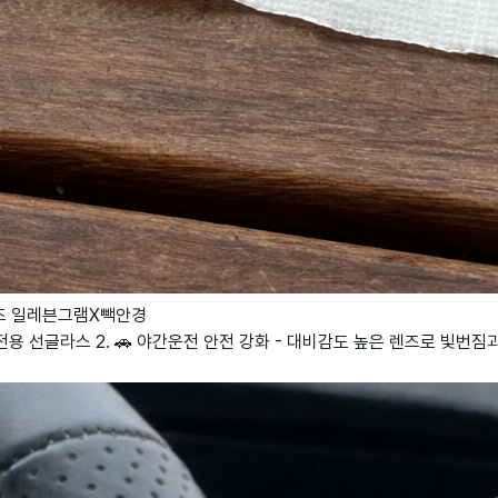
즈
일레븐그램X빽안경
운전용 선글라스 2. 🚗 야간운전 안전 강화 - 대비감도 높은 렌즈로 빛번짐