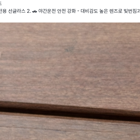
즈
운전용 선글라스 2. 🚗 야간운전 안전 강화 - 대비감도 높은 렌즈로 빛번짐