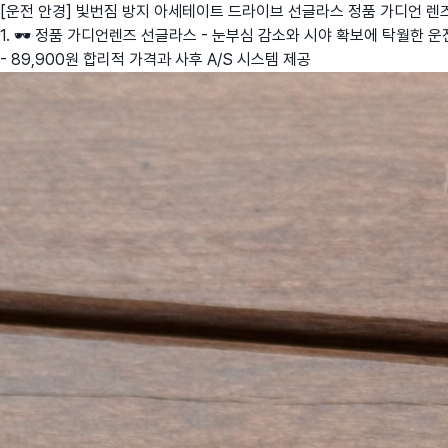
[운전 안경] 빛번짐 방지 아세테이트 드라이브 선글라스 정품 가디언 렌
1. 🕶️ 정품 가디언렌즈 선글라스 - 눈부심 감소와 시야 확보에 탁월한 
- 89,900원 합리적 가격과 사후 A/S 시스템 제공