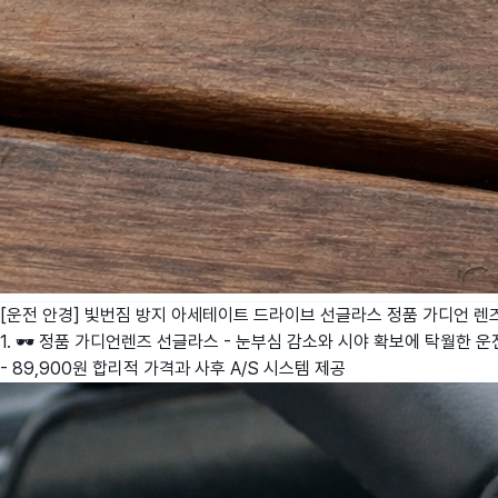
[운전 안경] 빛번짐 방지 아세테이트 드라이브 선글라스 정품 가디언 렌
1. 🕶️ 정품 가디언렌즈 선글라스 - 눈부심 감소와 시야 확보에 탁월한 
- 89,900원 합리적 가격과 사후 A/S 시스템 제공