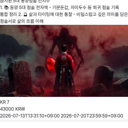
금지된 5대 동양점술
전지수
1. 📚 동양 5대 점술 전자책 - 기문둔갑, 자미두수 등 희귀 점술 기록
통합 정리 2. 🔮 삶과 타이밍에 대한 통찰 - 비밀스럽고 깊은 의미를 담은
점술서로 삶의 흐름 이해
KR
7
43000
KRW
2026-07-13T13:31:10+09:00
2026-07-20T23:59:59+09:00