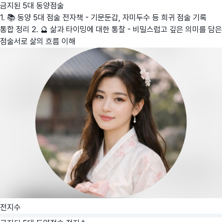
금지된 5대 동양점술
1. 📚 동양 5대 점술 전자책 - 기문둔갑, 자미두수 등 희귀 점술 기록
통합 정리 2. 🔮 삶과 타이밍에 대한 통찰 - 비밀스럽고 깊은 의미를 담은
점술서로 삶의 흐름 이해
전지수