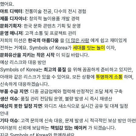
했어요.
아트 디렉터
: 전통미술 전공, 다수의 전시 경험
제품 디자이너
: 창의적 놀이용품 개발 경력
문화기획자
: 한국 문화 콘텐츠 기획 및 운영
운영 매니저
: 고객 소통 및 프로젝트 관리
저희의 미션은
한국의 아름다움
을
더 많은 사람
에게 쉽고 재미있게
전하는 거예요. Symbols of Korea가
세대를 잇는 놀이
이자,
문화유산을 지키는 작은 시작
이 되길 바랍니다.
예상 리스크와 대응 방안
Symbols of Korea는
최고의 품질
을 위해 꼼꼼하게 준비하고 있지만,
아래와 같은 리스크가 있을 수 있어요. 모든 상황에
투명하게 소통
하며,
신속하게 대응하겠습니다.
부품 수급 지연
: 다중 공급업체와 협력해 안정적인 조달 체계 구축
생산 이슈
: 품질 관리 전담팀 운영, 불량 발생 시 즉시 재생산
예상치 못한 일정 지연
: 와디즈 새소식으로 실시간 공유 및 대체 일정
안내
기타 이슈
: 고객 문의에 신속 대응, 문제 발생 시 적극적인 보상 방안 마련
여러분의 신뢰에 보답하는
책임감 있는 메이커
가 되겠습니다.
지금 Symbols of Korea와 함께하세요