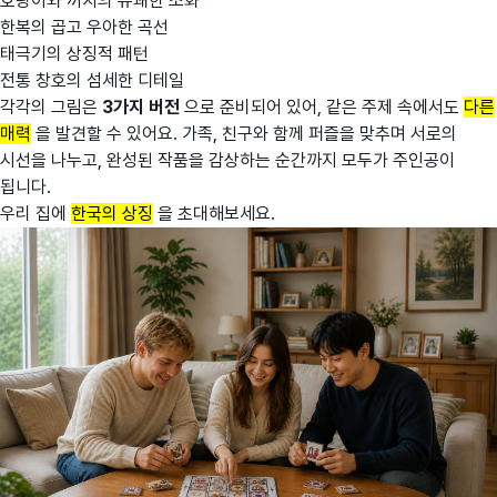
호랑이와 까치의 유쾌한 조화
한복의 곱고 우아한 곡선
태극기의 상징적 패턴
전통 창호의 섬세한 디테일
각각의 그림은
3가지 버전
으로 준비되어 있어, 같은 주제 속에서도
다른
매력
을 발견할 수 있어요. 가족, 친구와 함께 퍼즐을 맞추며 서로의
시선을 나누고, 완성된 작품을 감상하는 순간까지 모두가 주인공이
됩니다.
우리 집에
한국의 상징
을 초대해보세요.