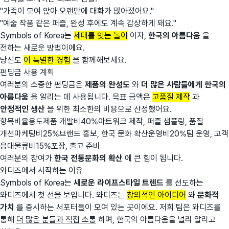
"가족이 모여 앉아 오랜만에 대화가 많아졌어요."
"예술 작품 같은 퍼즐, 완성 후에도 계속 감상하게 돼요."
Symbols of Korea는
세대를 잇는 놀이
이자,
한국의 아름다움
을
전하는 새로운 방법이에요.
당신도
이 특별한 경험
을 함께해보세요.
펀딩금 사용 계획
여러분의 소중한 펀딩금은
제품의 완성도
와
더 많은 사람들에게 한국의
아름다움
을 알리는 데 사용됩니다. 목표 금액은
고품질 제작
과
안정적인 생산
을 위한 최소한의 비용으로 산정했어요.
항목비율용도제품 개발비40%아트워크 제작, 퍼즐 샘플링, 품질
개선마케팅비25%브랜드 홍보, 한국 문화 확산운영비20%팀 운영, 고객
응대물류비15%포장, 출고 준비
여러분의 참여가
한국 전통문화의 확산
에 큰 힘이 됩니다.
와디즈에서 시작하는 이유
Symbols of Korea는
새로운 라이프스타일 트렌드
를 선도하는
와디즈에서 첫 선을 보입니다. 와디즈는
창의적인 아이디어
와
문화적
가치
를 중시하는 서포터들이 모여 있는 곳이에요. 저희 팀은 와디즈를
통해
더 많은 분들과 직접 소통
하며, 한국의 아름다움을 널리 알리고