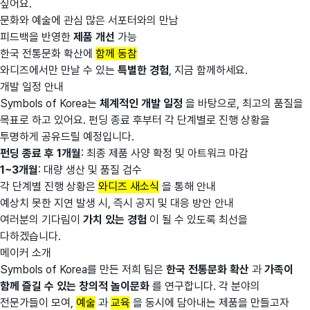
싶어요.
문화와 예술에 관심 많은 서포터와의 만남
피드백을 반영한
제품 개선
가능
한국 전통문화 확산에
함께 동참
와디즈에서만 만날 수 있는
특별한 경험
, 지금 함께하세요.
개발 일정 안내
Symbols of Korea는
체계적인 개발 일정
을 바탕으로, 최고의 품질을
목표로 하고 있어요. 펀딩 종료 후부터 각 단계별로 진행 상황을
투명하게 공유드릴 예정입니다.
펀딩 종료 후 1개월
: 최종 제품 사양 확정 및 아트워크 마감
1~3개월
: 대량 생산 및 품질 검수
각 단계별 진행 상황은
와디즈 새소식
을 통해 안내
예상치 못한 지연 발생 시, 즉시 공지 및 대응 방안 안내
여러분의 기다림이
가치 있는 경험
이 될 수 있도록 최선을
다하겠습니다.
메이커 소개
Symbols of Korea를 만든 저희 팀은
한국 전통문화 확산
과
가족이
함께 즐길 수 있는 창의적 놀이문화
를 연구합니다. 각 분야의
전문가들이 모여,
예술
과
교육
을 동시에 담아내는 제품을 만들고자