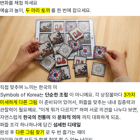
변화를 체험 하세요
예술과 놀이,
두 마리 토끼
를 한 번에 잡으세요.
직접 맞추며 느끼는 한국의 미
Symbols of Korea는
단순한 조립
이 아니에요. 각 상징물마다
3가지
미세하게 다른 그림
이 준비되어 있어서, 퍼즐을 맞추는 내내 집중력과
관찰력이 필요해요. "이게 뭐가 다르지?" 하며 서로 의견을 나누다 보면,
자연스럽게
한국의 전통미
와
문화적 의미
까지 대화하게 되죠.
퍼즐 조각 하나하나에 담긴
섬세한 디테일
완성 후
다른 그림 찾기
로 두 번 즐기는 재미
아이와 어른 모두가
함께 참여
할 수 있는 난이도