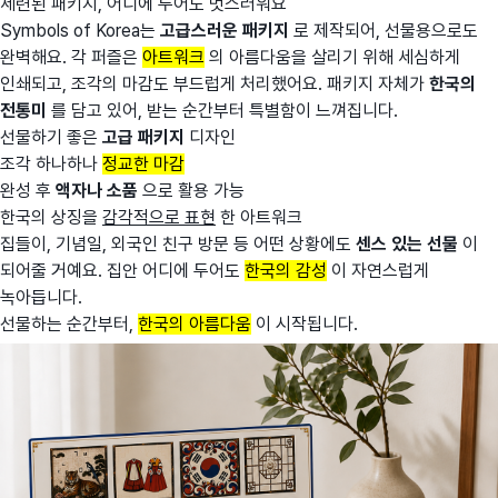
세련된 패키지, 어디에 두어도 멋스러워요
Symbols of Korea는
고급스러운 패키지
로 제작되어, 선물용으로도
완벽해요. 각 퍼즐은
아트워크
의 아름다움을 살리기 위해 세심하게
인쇄되고, 조각의 마감도 부드럽게 처리했어요. 패키지 자체가
한국의
전통미
를 담고 있어, 받는 순간부터 특별함이 느껴집니다.
선물하기 좋은
고급 패키지
디자인
조각 하나하나
정교한 마감
완성 후
액자나 소품
으로 활용 가능
한국의 상징을
감각적으로 표현
한 아트워크
집들이, 기념일, 외국인 친구 방문 등 어떤 상황에도
센스 있는 선물
이
되어줄 거예요. 집안 어디에 두어도
한국의 감성
이 자연스럽게
녹아듭니다.
선물하는 순간부터,
한국의 아름다움
이 시작됩니다.