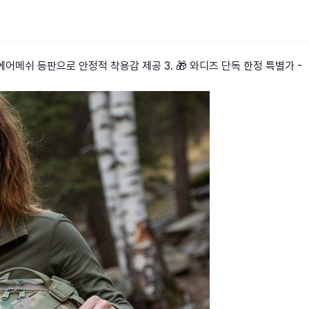
과 에어메쉬 등판으로 안정적 착용감 제공 3. 🎁 와디즈 단독 한정 특별가 -