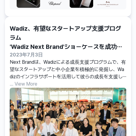
Wadiz、有望なスタートアップ支援プログ
ラム

'Wadiz Next Brand'ショーケースを成功裏
2023年7月3日
に開催
Next Brandは、Wadizによる成長支援プログラムで、有
望なスタートアップと中小企業を積極的に発掘し、Wa
dizのインフラサポートを活用して彼らの成長を支援し
ます。選ばれた参加者は、さまざまなフォローアップ
... View More
ディストリビューションサポートを受けるだけでなく、
ブランドごとに最大1億ウォンの投資と最大50億ウォン
の「プライベート投資リンクマッチングローン」の機会を
得ることができます。