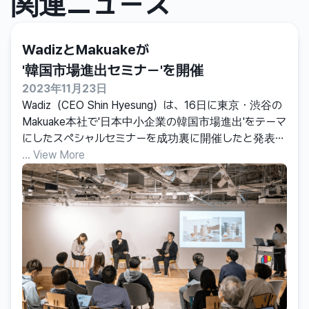
関連ニュース
WadizとMakuakeが

'韓国市場進出セミナー'を開催
2023年11月23日
Wadiz（CEO Shin Hyesung）は、16日に東京・渋谷の
Makuake本社で'日本中小企業の韓国市場進出'をテーマ
にしたスペシャルセミナーを成功裏に開催したと発表し
ました。このイベントは、日本の企業の韓国市場進出
... View More
をテーマにしたトークコンサートで、WadizとMakuake
の創設者も出席しました。成功したクラウドファンディ
ングの経験を持つ優れた日本企業がオンラインおよびオ
フラインで参加し、韓国市場進出に対する大きな熱意
を示しました。