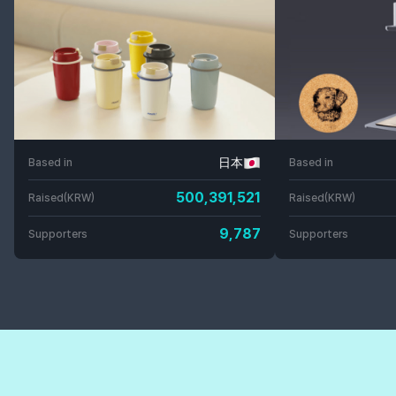
日本
Based in
Based in
500,391,521
Raised(KRW)
Raised(KRW)
9,787
Supporters
Supporters