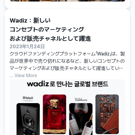
Wadiz：新しい

コンセプトのマーケティング

および販売チャネルとして躍進
2023年1月24日
クラウドファンディングプラットフォーム「Wadiz」は、製
品が世界中で売り切れになるなど、新しいコンセプトの
マーケティングおよび販売チャネルとして躍進していま
す。有名な国際ブランドさえも、従来の流通チャネルよ
... View More
りクラウドファンディングプラットフォームを選ぶ傾向
が高まっており、Wadizの「グローバルファンディング」は
その代表例です。Wadizの「グローバルファンディング」
は、海外で公式に検証された製品を国内市場に紹介す
るクラウドファンディングプロジェクトで、斬新でユ
ニークな製品を求める消費者のニーズを、ブランドが多
様なファンベースと結びつけることを目指しています。