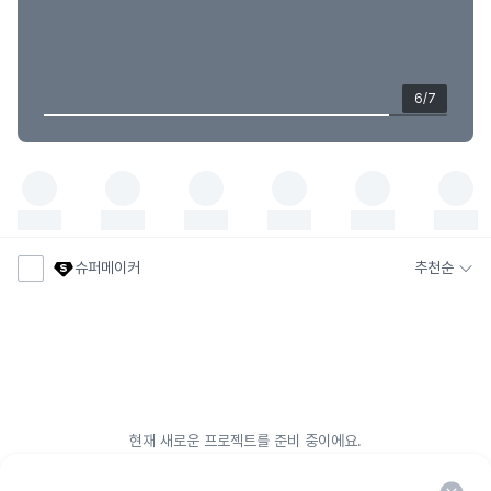
로
학
리
방
옷
대
0
로
학
98개국 통번역, 단 0.5초로 가능
한 손에 담기는 컴팩트함 단 1만원 대
순간을 영원히 기억하는 영상 메모리볼
체지방+운동피로회복 관리까지!
원상복구 얼룩세정제 역대급 혜택
재오픈 문의폭주 와디즈에디션 냉감이불
4년 노하우 압축! 전자책2권 무료제공
98개국 통번역, 단 0.5초로 가능
한 손에 담기는 컴팩트함 단 1만원 대
벌
도
포
관
핏
야
분
벌
도
6/7
2
심
터
리
자
시
이
2
심
0
장
공
효
국
작
면
0
장
A
A
A
A
A
A
A
A
A
D
D
D
D
D
D
D
D
D
0
울
식
소
부
,
자
0
울
억
리
굿
2
터
제
동
억
리
A
는
즈
.
아
대
수
A
는
슈퍼메이커
추천순
I
디
8
이
로
익
I
디
안
자
배
옷
시
세
안
자
경
인
증
얼
원
팅
경
인
와
-
가
룩
한
A
와
-
현재 새로운 프로젝트를 준비 중이에요.
디
6
국
도
-
I
디
6