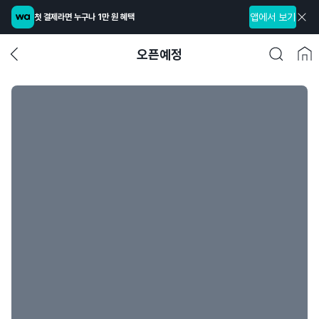
앱에서 보기
첫 결제라면 누구나 1만 원 혜택
오픈예정
글
공
해
지
속
열
3
글
공