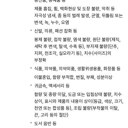
공산품, 공예품 등
제품 흠집, 휨, 백화현상 및 도장 불량, 악취 등
자극성 냄새, 좀 등의 벌레 발생, 균열, 뒤틀림 또는
변색, 녹, 누수, 오염
신발, 의류, 패션 잡화 등
봉제 불량, 접착 불량, 염색 불량, 원단 불량(제직,
세탁 후 변색, 탈색, 수축 등), 부자재 불량(단추,
지퍼, 천조각, 실오라기 등), 치수(사이즈)의
부정확
식품, 의약품, 의약외품, 생활위생용품, 화장품 등
이물혼입, 함량 부적합, 변질, 부패, 성분이상
귀금속, 액세서리 등
함량 및 중량 미달, 도금 또는 입힘상태 불량, 치수
상이, 표시와 제품의 내용이 상이(등급, 색상, 크기,
천연 또는 합성품 등), 조립 불량(부착물의 이탈,
끈, 고리 등의 절단)
도서 음반 등