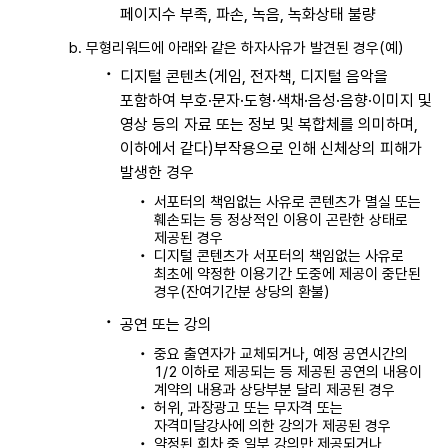
페이지수 부족, 파손, 녹음, 녹화상태 불량
무형리워드에 아래와 같은 하자사유가 발견된 경우(예)
디지털 콘텐츠(게임, 전자책, 디지털 음악을
포함하여 부호·문자·도형·색채·음성·음향·이미지 및
영상 등의 자료 또는 정보 및 복합체를 의미하며,
이하에서 같다)부작용으로 인해 신체상의 피해가
발생한 경우
서포터의 책임없는 사유로 콘텐츠가 멸실 또는
훼손되는 등 정상적인 이용이 곤란한 상태로
제공된 경우
디지털 콘텐츠가 서포터의 책임없는 사유로
최초에 약정한 이용기간 도중에 제공이 중단된
경우(잔여기간분 상당의 환불)
공연 또는 강의
중요 출연자가 교체되거나, 예정 공연시간의
1/2 이하로 제공되는 등 제공된 공연의 내용이
계약의 내용과 상당부분 달리 제공된 경우
허위, 과장광고 또는 무자격 또는
자격미달강사에 의한 강의가 제공된 경우
약정된 회차 중 일부 강의만 제공되거나