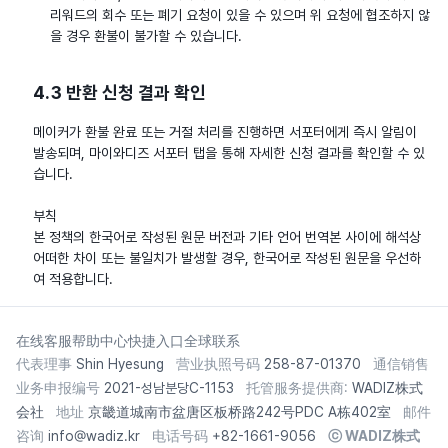
리워드의 회수 또는 폐기 요청이 있을 수 있으며 위 요청에 협조하지 않
을 경우 환불이 불가할 수 있습니다.
4.3 반환 신청 결과 확인
메이커가 환불 완료 또는 거절 처리를 진행하면 서포터에게 즉시 알림이
발송되며, 마이와디즈 서포터 탭을 통해 자세한 신청 결과를 확인할 수 있
습니다.
부칙
본 정책의 한국어로 작성된 원문 버전과 기타 언어 번역본 사이에 해석상
어떠한 차이 또는 불일치가 발생할 경우, 한국어로 작성된 원문을 우선하
여 적용합니다.
在线客服
帮助中心快捷入口
全球联系
代表理事
Shin Hyesung
营业执照号码
258-87-01370
通信销售
业务申报编号
2021-성남분당C-1153
托管服务提供商:
WADIZ株式
会社
地址
京畿道城南市盆唐区板桥路242号PDC A栋402室
邮件
咨询
info@wadiz.kr
电话号码
+82-1661-9056
ⓒ
WADIZ株式