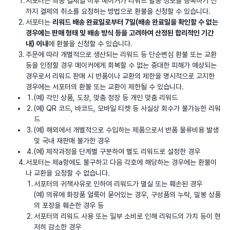
서포터는 최종 결제일 이후 메이커가 리워드 발송 정보를 등록하기 전
까지 결제의 취소를 요청하는 방법으로 환불을 신청할 수 있습니다.
서포터는
리워드 배송 완료일로부터 7일(배송 완료일을 확인할 수 없는
경우에는 판매 형태 및 배송 방식 등을 고려하여 산정된 합리적인 기간
내) 이내
에 환불을 신청할 수 있습니다.
주문에 따라 개별적으로 생산되는 리워드 등 단순변심 환불 또는 교환
등을 인정할 경우 메이커에게 회복할 수 없는 중대한 피해가 예상되는
경우로서 리워드 판매 시 반품이나 교환의 제한을 명시적으로 고지한
경우에는 서포터의 환불 또는 교환이 제한될 수 있습니다.
(예) 각인 상품, 도장, 맞춤 정장 등 개인 맞춤 리워드
(예) QR 코드, 바코드, 모바일 티켓 등 사실상 회수가 불가능한 리워
드
(예) 해외에서 개별적으로 수입하는 제품으로서 반품 물류비용 발생
및 국내 재판매 불가한 경우
(예) 제작과정을 단계별 구분하여 별도 리워드로 설정한 경우
서포터는 제a항에도 불구하고 다음 각호에 해당하는 경우에는 환불이
나 교환을 요청할 수 없습니다.
서포터의 귀책사유로 인하여 리워드가 멸실 또는 훼손된 경우
(예) 의류에 화장품 얼룩이 묻어있는 경우, 구성품의 누락, 밀봉 상품
의 포장을 훼손한 경우 등
서포터의 리워드 사용 또는 일부 소비로 인해 리워드의 가치 등이 현
저히 감소한 경우