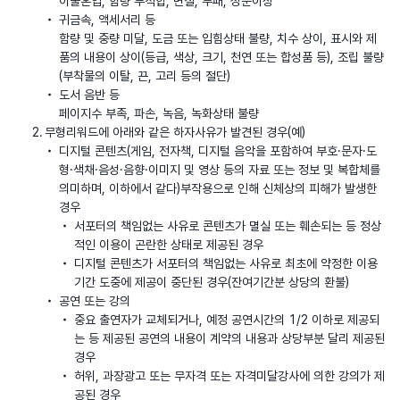
이물혼입, 함량 부적합, 변질, 부패, 성분이상
귀금속, 액세서리 등
함량 및 중량 미달, 도금 또는 입힘상태 불량, 치수 상이, 표시와 제
품의 내용이 상이(등급, 색상, 크기, 천연 또는 합성품 등), 조립 불량
(부착물의 이탈, 끈, 고리 등의 절단)
도서 음반 등
페이지수 부족, 파손, 녹음, 녹화상태 불량
무형리워드에 아래와 같은 하자사유가 발견된 경우(예)
디지털 콘텐츠(게임, 전자책, 디지털 음악을 포함하여 부호·문자·도
형·색채·음성·음향·이미지 및 영상 등의 자료 또는 정보 및 복합체를
의미하며, 이하에서 같다)부작용으로 인해 신체상의 피해가 발생한
경우
서포터의 책임없는 사유로 콘텐츠가 멸실 또는 훼손되는 등 정상
적인 이용이 곤란한 상태로 제공된 경우
디지털 콘텐츠가 서포터의 책임없는 사유로 최초에 약정한 이용
기간 도중에 제공이 중단된 경우(잔여기간분 상당의 환불)
공연 또는 강의
중요 출연자가 교체되거나, 예정 공연시간의 1/2 이하로 제공되
는 등 제공된 공연의 내용이 계약의 내용과 상당부분 달리 제공된
경우
허위, 과장광고 또는 무자격 또는 자격미달강사에 의한 강의가 제
공된 경우