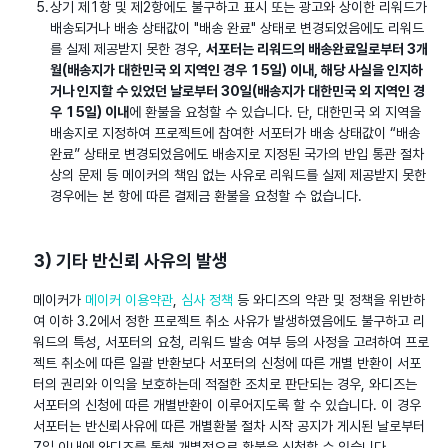
상기 제1항 및 제2항에도 불구하고 표시 또는 광고와 상이한 리워드가
배송되거나 배송 상태값이 "배송 완료" 상태로 변경되었음에도 리워드
를 실제 제공받지 못한 경우,
서포터는 리워드의 배송완료일로부터 3개
월(배송지가 대한민국 외 지역인 경우 15일) 이내, 해당 사실을 인지하
거나 인지할 수 있었던 날로부터 30일(배송지가 대한민국 외 지역인 경
우 15일) 이내
에 환불을 요청할 수 있습니다. 단, 대한민국 외 지역을
배송지로 지정하여 프로젝트에 참여한 서포터가 배송 상태값이 “배송
완료” 상태로 변경되었음에도 배송지로 지정된 국가의 반입 통관 절차
상의 문제 등 메이커의 책임 없는 사유로 리워드를 실제 제공받지 못한
경우에는 본 항에 따른 결제금 환불을 요청할 수 없습니다.
3) 기타 반신뢰 사유의 발생
메이커가
메이커 이용약관
,
심사 정책
등 와디즈의 약관 및 정책을 위반하
여 이하 3.2에서 정한 프로젝트 취소 사유가 발생하였음에도 불구하고 리
워드의 특성, 서포터의 요청, 리워드 발송 여부 등의 사정을 고려하여 프로
젝트 취소에 따른 일괄 반환보다 서포터의 신청에 따른 개별 반환이 서포
터의 권리와 이익을 보호하는데 적절한 조치로 판단되는 경우, 와디즈는
서포터의 신청에 따른 개별반환이 이루어지도록 할 수 있습니다. 이 경우
서포터는 반신뢰사유에 따른 개별환불 절차 시작 공지가 게시된 날로부터
7일 이내에 와디즈를 통해 개별적으로 환불을 신청할 수 있습니다.