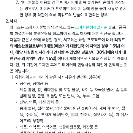
기타 환불을 허용할 경우 메이커에게 회복 불가능한 손해가 예상되
는 경우로서 메이커가 프로젝트 페이지 등에 환불 불가 사유로 명시
한 경우 및 약관에 의해 리워드의 반품이 제한되는 경우
하자
와디즈는 소비자기본법에서 정하고 있는
소비자분쟁해결기준
별표Ⅱ 품목
별 해결기준의 분쟁유형을 참고하여 리워드 하자에 대한 판단을 합니다.
다음과 같은 사유에 해당할 경우, 서포터는 해당 프로젝트에 대해
리워드
의 배송완료일로부터 3개월(배송지가 대한민국 외 지역인 경우 15일) 이
내, 해당 사실을 인지하거나 인지할 수 있었던 날로부터 30일(배송지가 대
한민국 외 지역인 경우 15일) 이내
에 개별적으로 환불을 신청할 수 있습니
다. 단, 위 기간이 도과한 후에도 메이커의 민형사상의 책임이 면책되는 것
은 아닙니다.
유형리워드에 아래와 같은 하자사유가 발견된 경우(예)
공산품, 공예품 등
제품 흠집, 휨, 백화현상 및 도장 불량, 악취 등 자극성 냄새, 좀 등의
벌레 발생, 균열, 뒤틀림 또는 변색, 녹, 누수, 오염
신발, 의류, 패션 잡화 등
봉제 불량, 접착 불량, 염색 불량, 원단 불량(제직, 세탁 후 변색, 탈
색, 수축 등), 부자재 불량(단추, 지퍼, 천조각, 실오라기 등), 치수(사
이즈)의 부정확
식품, 의약품, 의약외품, 생활위생용품, 화장품 등